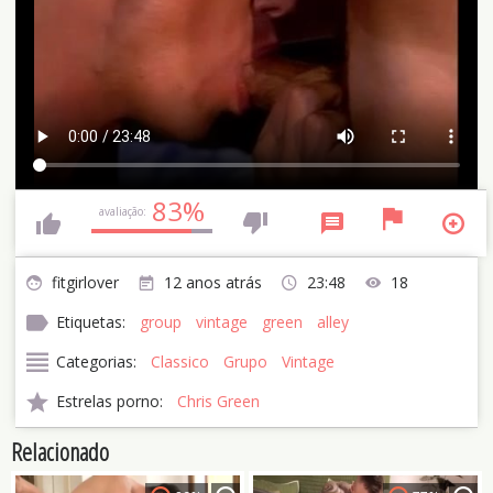
83%
avaliação:
fitgirlover
12 anos atrás
23:48
18
Etiquetas:
group
vintage
green
alley
Categorias:
Classico
Grupo
Vintage
Estrelas porno:
Chris Green
Relacionado