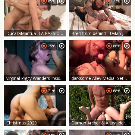
89%
77%
DucaDiMantua- LA PASSIONE DEGLI DEI II - Hoyt & Christian Flop
Bred from behind - Dylan James bonks Ian Greene
75%
86%
virginal Piggy Wanders Inside A Creepy Abandoned Place & Is Caught By A 3some Of master Top
darksome Alley Media- Seth Santoro gang gangbang
71%
68%
Christmas 2020
Damon Archer & Alexander Greene - Damon Archer, Alexander Greene