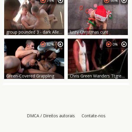
74%
66%
group pounded 3 - dark Alley Media
lusty Christmas cunt
82%
0%
Green-Covered Grappling
Chris Green Wanders Ttgreetingss dude Alley
DMCA / Direitos autorais
Contate-nos
Remoção de conteúdo
Política de cookies