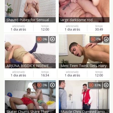
Shaved Pubes for Sensual Play
large darksome rod
adicionado
tempo
adicionado
tempo
1 dia atrás
12:00
1 dia atrás
30:49
0%
0%
ARJUNA BIGDICK NGEWE BOCIIL S.eM.P
Men: Teen Twink Gets Hairy
adicionado
tempo
adicionado
tempo
1 dia atrás
16:34
1 dia atrás
12:00
0%
83%
Skater Chums Share Their Passion on Cam - Ep 2
Muscle Chris Damned amongst Robbie Caruso bareback anal fucks