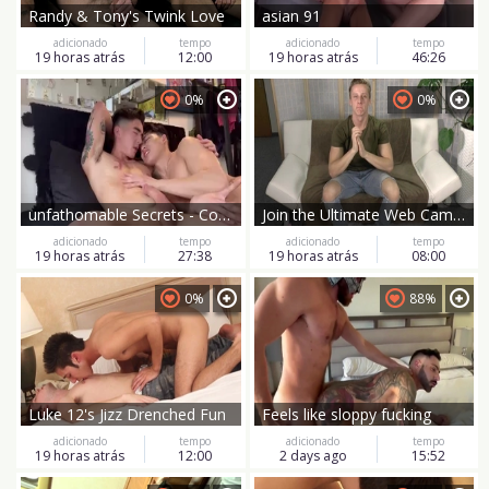
Randy & Tony's Twink Love
asian 91
adicionado
tempo
adicionado
tempo
19 horas atrás
12:00
19 horas atrás
46:26
0%
0%
unfathomable Secrets - Cody Seiya pound Sam Vu
Join the Ultimate Web Cam Jerk-Off Spectacle
adicionado
tempo
adicionado
tempo
19 horas atrás
27:38
19 horas atrás
08:00
0%
88%
Luke 12's Jizz Drenched Fun
Feels like sloppy fucking
adicionado
tempo
adicionado
tempo
19 horas atrás
12:00
2 days ago
15:52