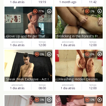
1 dia atrás
19:19
1 month ago
11:42
77%
0%
Glove Up and Finger That Tight Hole!
Frolicking in the Forest's Freedom
adicionado
tempo
adicionado
tempo
1 dia atrás
12:00
1 dia atrás
12:00
0%
0%
Sneak Peek Exclusive - Act I
Unleashing Hidden Desires with Ryder
adicionado
tempo
adicionado
tempo
1 dia atrás
08:00
1 dia atrás
12:00
0%
0%