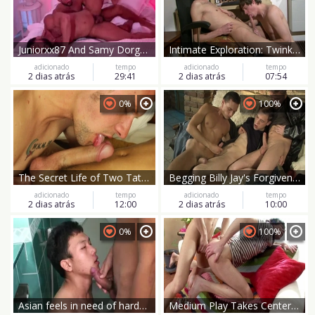
Juniorxx87 And Samy Dorgham
Intimate Exploration: Twinks Share Luis Blava's Secrets
adicionado
tempo
adicionado
tempo
2 dias atrás
29:41
2 dias atrás
07:54
0%
100%
The Secret Life of Two Tattooed Twinks
Begging Billy Jay's Forgiveness
adicionado
tempo
adicionado
tempo
2 dias atrás
12:00
2 dias atrás
10:00
0%
100%
Asian feels in need of hardcore sex
Medium Play Takes Center Stage