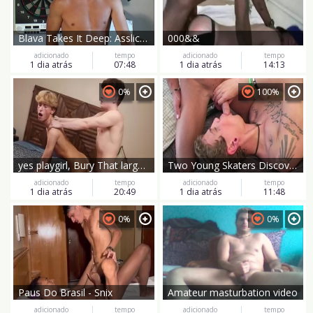
Blava Takes It Deep: Asslicking Fun
000&&
adicionado
tempo
adicionado
tempo
1 dia atrás
07:48
1 dia atrás
14:13
0%
100%
yes playgirl, Bury That large penis unfathomable In Me !!
Two Young Skaters Discover Love and Lust
adicionado
tempo
adicionado
tempo
1 dia atrás
20:49
1 dia atrás
11:48
0%
0%
Paus Do Brasil - Snix
Amateur masturbation video
adicionado
tempo
adicionado
tempo