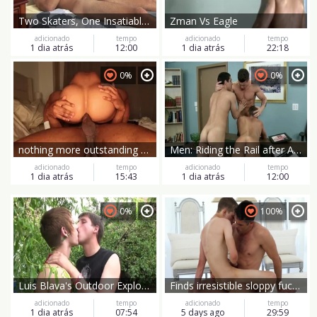
Two Skaters, One Insatiable Hunger
Zman Vs Eagle
adicionado
tempo
adicionado
tempo
1 dia atrás
12:00
1 dia atrás
22:18
0%
0%
nothing more outstanding Than A dark cock
Men: Riding the Rail after Anal
adicionado
tempo
adicionado
tempo
1 dia atrás
15:43
1 dia atrás
12:00
0%
100%
Luis Blava's Outdoor Exploration with the Village Boys
Finds irresistible sloppy fucking
adicionado
tempo
adicionado
tempo
1 dia atrás
07:54
5 days ago
29:59