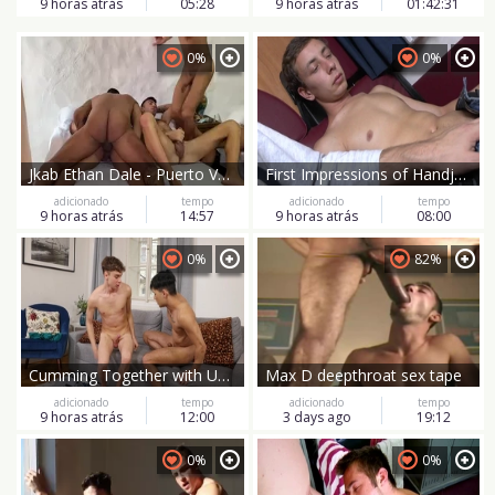
9 horas atrás
05:28
9 horas atrás
01:42:31
0%
0%
Jkab Ethan Dale - Puerto Vallarta fuckfest
First Impressions of Handjobs for the Caravan Boys
adicionado
tempo
adicionado
tempo
9 horas atrás
14:57
9 horas atrás
08:00
0%
82%
Cumming Together with Uncut Dicks
Max D deepthroat sex tape
adicionado
tempo
adicionado
tempo
9 horas atrás
12:00
3 days ago
19:12
0%
0%