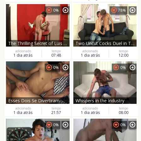
0%
78%
The Thrilling Secret of Luis Blava's Office Twink Affair
Two Uncut Cocks Duel in Twisted Cotton
adicionado
tempo
adicionado
tempo
1 dia atrás
07:48
1 dia atrás
12:00
0%
0%
Esses Dois Se Divertiram Bastante
Whispers in the Industry
adicionado
tempo
adicionado
tempo
1 dia atrás
21:57
1 dia atrás
08:00
0%
0%