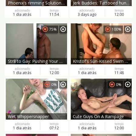
Phoenix's rimming Solution is a Delight
Jerk Buddies: Tattooed hunk duo in a wild doggy style ride
adicionado
tempo
adicionado
tempo
1 dia atrás
11:54
3 days ago
12:00
75%
100%
Str8 to Gay: Pushing Your Body to the Extreme
Kristof's Sun-Kissed Swim Session Turns Wild
adicionado
tempo
adicionado
tempo
1 dia atrás
12:00
1 dia atrás
11:48
0%
0%
Wet Whippersnapper
Cute Guys On A Rampage
adicionado
tempo
adicionado
tempo
1 dia atrás
07:12
1 dia atrás
12:00