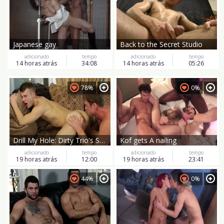
Japanese gay
Back to the Secret Studio
adicionado
tempo
adicionado
tempo
14 horas atrás
34:08
14 horas atrás
05:26
78%
0%
Drill My Hole: Dirty Trio's Secret
Kof gets A nailing
adicionado
tempo
adicionado
tempo
19 horas atrás
12:00
19 horas atrás
23:41
44%
0%