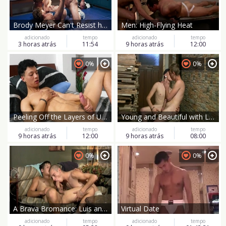
Brody Meyer Can't Resist his Boys' Advances
Men: High-Flying Heat
adicionado
tempo
adicionado
tempo
3 horas atrás
11:54
9 horas atrás
12:00
0%
0%
Peeling Off the Layers of Underwear
Young and Beautiful with Luis Blava ?
adicionado
tempo
adicionado
tempo
9 horas atrás
12:00
9 horas atrás
08:00
0%
0%
A Brava Bromance: Luis and His Studly Chums
Virtual Date
adicionado
tempo
adicionado
tempo