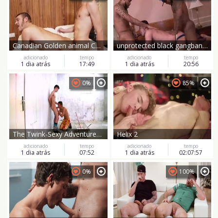
Canadian Golden animal Caleb King Meets The Spanish bare Fucker By Excellence Koldo Goran
unprotected black gangbang For asian Bottom
adicionado
tempo
adicionado
tempo
1 dia atrás
17:49
1 dia atrás
20:56
0%
85%
The Twink-Sexy Adventures of Blava
Helix 2
adicionado
tempo
adicionado
tempo
1 dia atrás
07:52
1 dia atrás
02:07:57
0%
100%