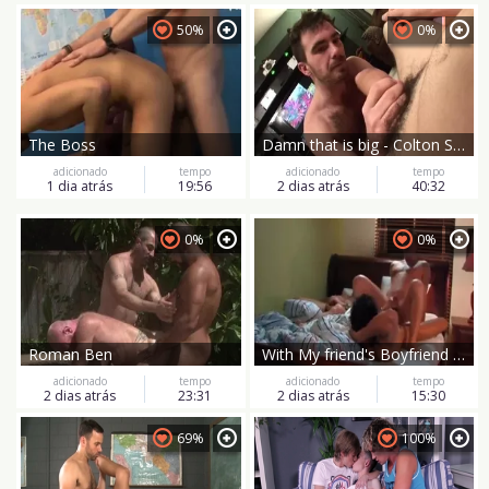
50%
0%
The Boss
Damn that is big - Colton Steele And Devin Moss
adicionado
tempo
adicionado
tempo
1 dia atrás
19:56
2 dias atrás
40:32
0%
0%
Roman Ben
With My friend's Boyfriend At Midnight
adicionado
tempo
adicionado
tempo
2 dias atrás
23:31
2 dias atrás
15:30
69%
100%