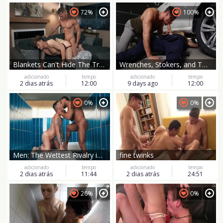
72%
100%
Blankets Can't Hide The Truth
Wrenches, Stokers, and Twisted Desires
adicionado
tempo
adicionado
tempo
2 dias atrás
12:00
9 days ago
12:00
0%
0%
Men: The Wettest Rivalry in the History of Water Polo
fine twinks
adicionado
tempo
adicionado
tempo
2 dias atrás
11:44
2 dias atrás
24:51
26%
0%