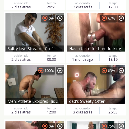
adicionado
tempo
adicionado
tempo
2 dias atrás
29:51
2 dias atrás
12:00
0%
67%
Sultry Live Stream - Ch. 1
Has a taste for hard fucking
adicionado
tempo
adicionado
tempo
2 dias atrás
08:00
1 month ago
18:19
100%
83%
Men: Athlete Explores His Glory Hole Fetish
dad's Sweaty Otter
adicionado
tempo
adicionado
tempo
2 dias atrás
12:00
3 dias atrás
26:53
0%
75%