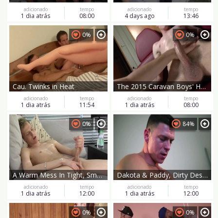
adicionado
tempo
adicionado
tempo
1 dia atrás
08:00
4 days ago
13:46
0%
0%
Cau. Twinks in Heat
The 2015 Caravan Boys' Handjob Chronicles
adicionado
tempo
adicionado
tempo
1 dia atrás
11:54
1 dia atrás
08:00
0%
84%
A Warm Mess In Tight, Small Jeans
Dakota & Paddy, Dirty Desires Unleashed
adicionado
tempo
adicionado
tempo
1 dia atrás
12:00
1 dia atrás
12:00
0%
0%