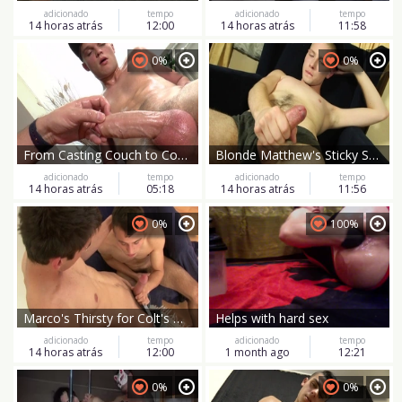
adicionado
tempo
adicionado
tempo
14 horas atrás
12:00
14 horas atrás
11:58
0%
0%
From Casting Couch to Comfortable Quarters
Blonde Matthew's Sticky Sneaker Party
adicionado
tempo
adicionado
tempo
14 horas atrás
05:18
14 horas atrás
11:56
0%
100%
Marco's Thirsty for Colt's Magic
Helps with hard sex
adicionado
tempo
adicionado
tempo
14 horas atrás
12:00
1 month ago
12:21
0%
0%