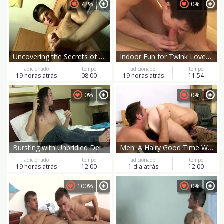
72%
0%
Uncovering the Secrets of Caravans: Handjobs Abound
Indoor Fun for Twink Lovers' Delight
adicionado
tempo
adicionado
tempo
19 horas atrás
08:00
19 horas atrás
11:54
0%
0%
Bursting with Unbridled Desire
Men: A Hairy Good Time With Blondie
adicionado
tempo
adicionado
tempo
19 horas atrás
12:00
1 dia atrás
12:00
100%
0%