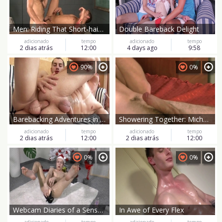
Men: Riding That Short-haired Twink
Double Bareback Delight
adicionado
tempo
adicionado
tempo
2 dias atrás
12:00
4 days ago
9:58
90%
0%
Barebacking Adventures in Blondville
Showering Together: Michael and Me
adicionado
tempo
adicionado
tempo
2 dias atrás
12:00
2 dias atrás
12:00
0%
0%
Webcam Diaries of a Sensuous Skater Twink
In Awe of Every Flex
adicionado
tempo
adicionado
tempo