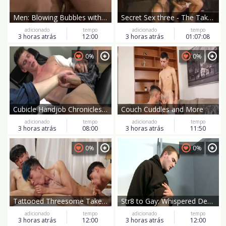
Men: Blowing Bubbles with My Buddy
Secret Sex three - The Takeover
adicionado
tempo
adicionado
tempo
3 horas atrás
12:00
3 horas atrás
01:07:08
0%
0%
Cubicle Handjob Chronicles (Part I)
Couch Cuddles and More
adicionado
tempo
adicionado
tempo
3 horas atrás
08:00
3 horas atrás
11:50
0%
0%
Tattooed Threesome Takes on Uncut
Str8 to Gay: Whispered Desires
adicionado
tempo
adicionado
tempo
3 horas atrás
12:00
3 horas atrás
12:00