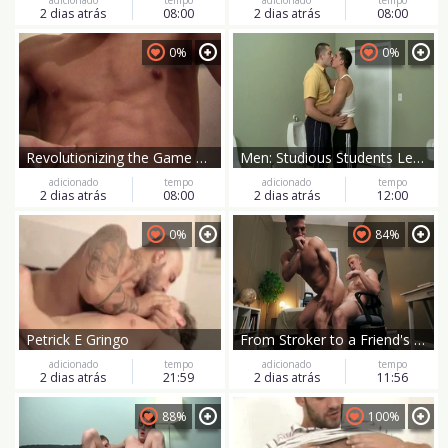
2 dias atrás
08:00
2 dias atrás
08:00
0%
0%
Revolutionizing the Game with Eastboys Epi 8
Men: Studious Students Learn New Tricks Together
adicionado
tempo
adicionado
tempo
2 dias atrás
08:00
2 dias atrás
12:00
0%
84%
Petrick E Gringo
From Stroker to a Friend's Hole
adicionado
tempo
adicionado
tempo
2 dias atrás
21:59
2 dias atrás
11:56
88%
100%