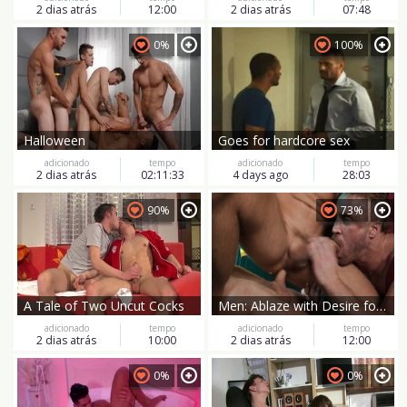
2 dias atrás
12:00
2 dias atrás
07:48
0%
100%
Halloween
Goes for hardcore sex
adicionado
tempo
adicionado
tempo
2 dias atrás
02:11:33
4 days ago
28:03
90%
73%
A Tale of Two Uncut Cocks
Men: Ablaze with Desire for Each Other
adicionado
tempo
adicionado
tempo
2 dias atrás
10:00
2 dias atrás
12:00
0%
0%