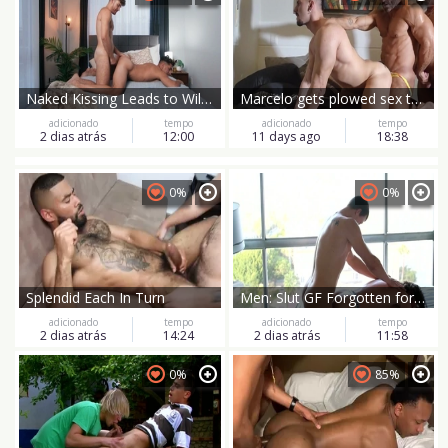
Naked Kissing Leads to Wild Nights for Two
Marcelo gets plowed sex tape
adicionado
tempo
adicionado
tempo
2 dias atrás
12:00
11 days ago
18:38
0%
0%
Splendid Each In Turn
Men: Slut GF Forgotten for Now
adicionado
tempo
adicionado
tempo
2 dias atrás
14:24
2 dias atrás
11:58
0%
85%