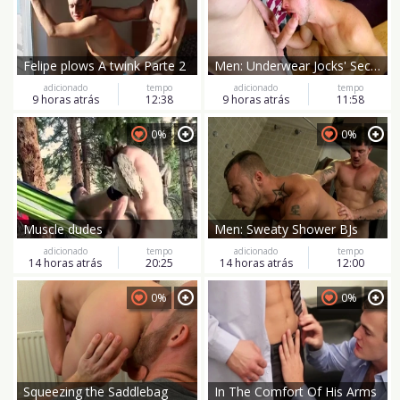
Felipe plows A twink Parte 2
Men: Underwear Jocks' Secret Rendezvous
adicionado
tempo
adicionado
tempo
9 horas atrás
12:38
9 horas atrás
11:58
0%
0%
Muscle dudes
Men: Sweaty Shower BJs
adicionado
tempo
adicionado
tempo
14 horas atrás
20:25
14 horas atrás
12:00
0%
0%
Squeezing the Saddlebag
In The Comfort Of His Arms