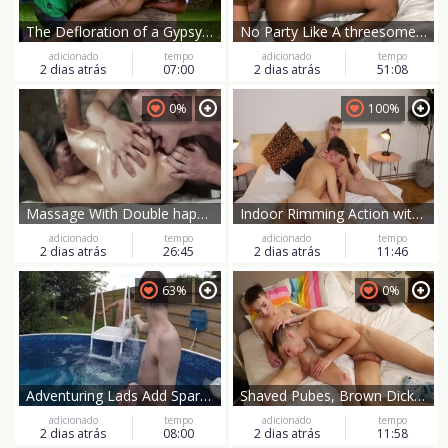
The Defloration of a Gypsy Boy - Luis Blava's Maiden Voyage
No Party Like A threesome Party
adicionado
tempo
adicionado
tempo
2 dias atrás
07:00
2 dias atrás
51:08
0%
100%
Massage With Double happy Endings
Indoor Rimming Action with Apolo
adicionado
tempo
adicionado
tempo
2 dias atrás
26:45
2 dias atrás
11:46
63%
0%
Adventuring Lads Add Spark to Life
Shaved Pubes, Brown Dicks in 4K Ultra HD Action
adicionado
tempo
adicionado
tempo
2 dias atrás
08:00
2 dias atrás
11:58