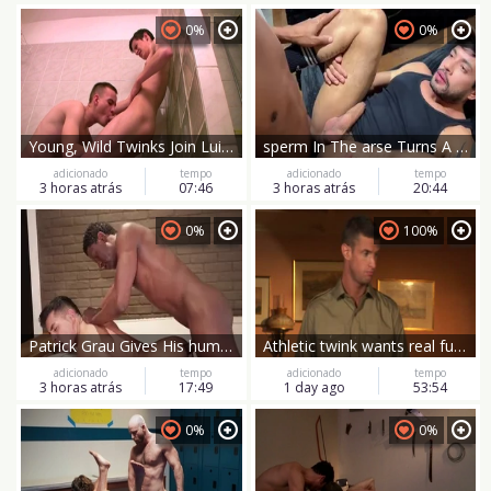
0%
0%
Young, Wild Twinks Join Luis Blava for a Wet Shower
sperm In The arse Turns A dude Into A hoe
adicionado
tempo
adicionado
tempo
3 horas atrás
07:46
3 horas atrás
20:44
0%
100%
Patrick Grau Gives His humongous dark bare wang To The Little Daniel Azcona
Athletic twink wants real fucking
adicionado
tempo
adicionado
tempo
3 horas atrás
17:49
1 day ago
53:54
0%
0%