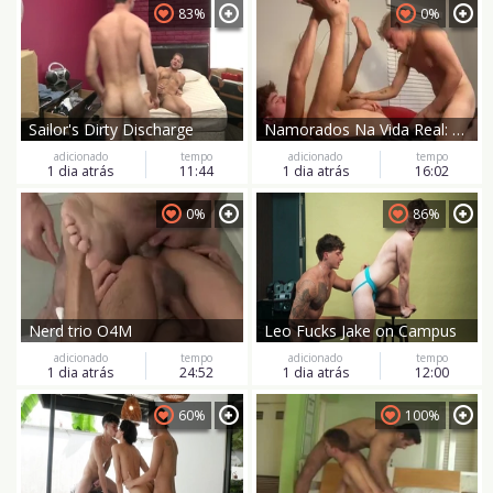
83%
0%
Sailor's Dirty Discharge
Namorados Na Vida Real: Loirinho Metendo No Ruivinho
adicionado
tempo
adicionado
tempo
1 dia atrás
11:44
1 dia atrás
16:02
0%
86%
Nerd trio O4M
Leo Fucks Jake on Campus
adicionado
tempo
adicionado
tempo
1 dia atrás
24:52
1 dia atrás
12:00
60%
100%