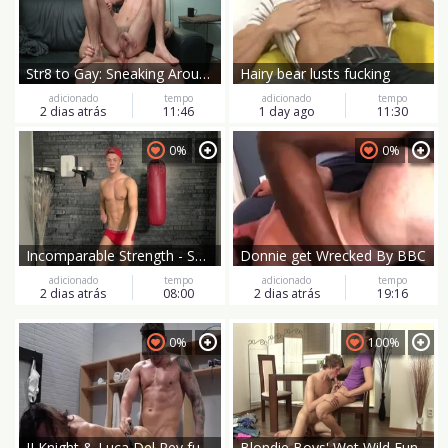
Str8 to Gay: Sneaking Around
Hairy bear lusts fucking
adicionado
tempo
adicionado
tempo
2 dias atrás
11:46
1 day ago
11:30
0%
0%
Incomparable Strength - Solo Thrill
Donnie get Wrecked By BBC
adicionado
tempo
adicionado
tempo
2 dias atrás
08:00
2 dias atrás
19:16
0%
100%
JJ Knight & Luca Del Rey fuck
Blondie Boys' Wet Wild Fun