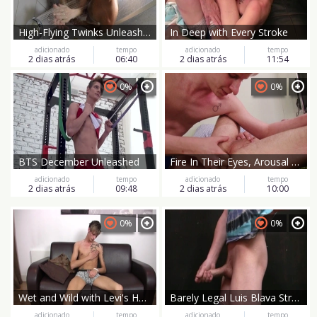
High-Flying Twinks Unleashed
In Deep with Every Stroke
adicionado
tempo
adicionado
tempo
2 dias atrás
06:40
2 dias atrás
11:54
0%
0%
BTS December Unleashed
Fire In Their Eyes, Arousal Between The Sheets
adicionado
tempo
adicionado
tempo
2 dias atrás
09:48
2 dias atrás
10:00
0%
0%
Wet and Wild with Levi's Heat
Barely Legal Luis Blava Stroking Solo
adicionado
tempo
adicionado
tempo