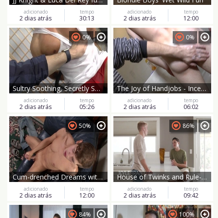
adicionado
tempo
adicionado
tempo
2 dias atrás
30:13
2 dias atrás
12:00
0%
0%
Sultry Soothing, Secretly Satisfying
The Joy of Handjobs - Inception
adicionado
tempo
adicionado
tempo
2 dias atrás
05:26
2 dias atrás
06:02
50%
86%
Cum-drenched Dreams with Jayden Ellis
House of Twinks and Rule-Breaking Fun
adicionado
tempo
adicionado
tempo
2 dias atrás
12:00
2 dias atrás
09:42
84%
100%