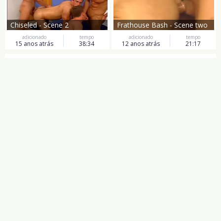
Chiseled - Scene 2
Frathouse Bash - Scene two
adicionado
tempo
adicionado
tempo
15 anos atrás
38:34
12 anos atrás
21:17